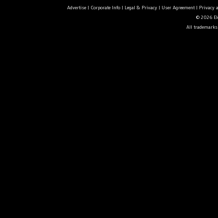
Advertise
|
Corporate Info
|
Legal & Privacy
|
User Agreement
|
Privacy 
© 2026 Ele
All trademarks 