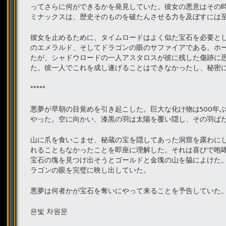
ってさらに何ができるかを発見していた。彼女の悪意はその
ミナックスは、歴史そのものを破たんさせる力を及ぼすには
彼女を止めるために、タイムロードはよく似た宝石を必要と
のエメラルド、そしてドラゴンの眼のサファイアである。ホ
たが、シャドウロードの一人アスタロスが彼に残した傷跡に
た。彼一人でこれを成し遂げることはできなかったし、秘密
*****
悪夢が早朝の目覚めを引き起こした。巨大な化け物は500年
やった。空に向かい、漆黒の羽は太陽を覆い隠し、その羽ば
山に爪を食いこませ、秘蔵の宝を隠してあった洞窟を露わに
れることもなかったことを即座に理解した。それは喜びで咆
宝石の塊を見つけ出そうとゴールドと金塊の山を脇によけた
ラゴンの眼を完璧に映し出していた。
悪夢は何者かが宝石を奪いにやって来ることを予告していた
은빛 차원문