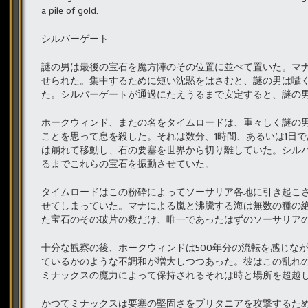
a pile of gold.
シルバーゲート
謎の男は最後の宝石を魔方陣のその位置に並べて置いた。マナ
せられた。集中するために短い沈黙をはさむと、謎の男は囁
た。シルバーゲートが通過にたえうるまで安定すると、謎の
ホークウィンド、またの名をタイムロードは、重々しく謎の
ことを思って息を殺した。それは数分、1時間、あるいは1日
は崩れて移動し、石の要塞を世界から切り離していた。シル
るまでこれらの宝石を振動させていた。
タイムロードはこの粉砕によってソーサリア各地に引き起こ
せてしまっていた。マナによる嵐と沸騰する海は無数の種の
た宝石のその破片の数だけ、唯一であったはずのソーサリア
十分な観察の後、ホークウィンドは500年分の流転を感じな
ているかのような不調和が増大しつつあった。彼はこの乱れ
ミナックスの魔力によって保持されるそれは時と場所を超越
かつてミナックスは要塞の堅固さをブリタニアを攻撃するた