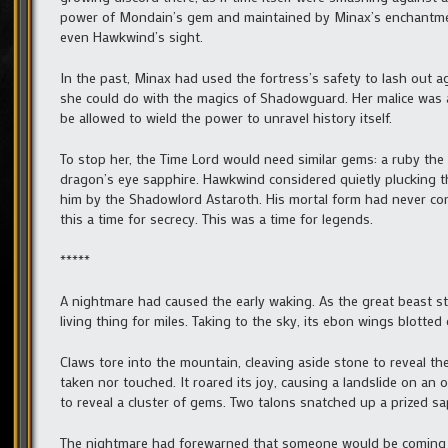
power of Mondain’s gem and maintained by Minax’s enchantmen
even Hawkwind’s sight.
In the past, Minax had used the fortress’s safety to lash out a
she could do with the magics of Shadowguard. Her malice was a g
be allowed to wield the power to unravel history itself.
To stop her, the Time Lord would need similar gems: a ruby the c
dragon’s eye sapphire. Hawkwind considered quietly plucking t
him by the Shadowlord Astaroth. His mortal form had never com
this a time for secrecy. This was a time for legends.
*****
A nightmare had caused the early waking. As the great beast stre
living thing for miles. Taking to the sky, its ebon wings blotte
Claws tore into the mountain, cleaving aside stone to reveal t
taken nor touched. It roared its joy, causing a landslide on an 
to reveal a cluster of gems. Two talons snatched up a prized sa
The nightmare had forewarned that someone would be coming to