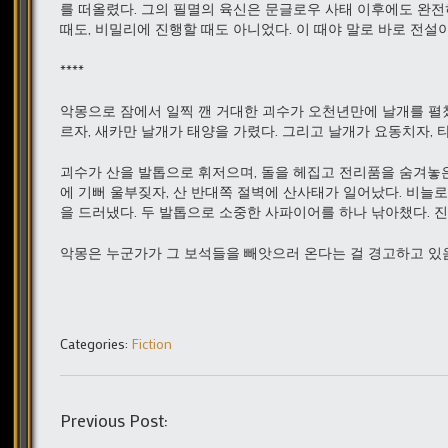
를 떠올렸다. 그의 필멸의 육신은 문글로우 사태 이후에도 완전히
때도, 비밀리에 진행할 때도 아니었다. 이 때야 말로 바로 전설
****
악몽으로 잠에서 일찍 깬 거대한 괴수가 오천년만에 날개를 펼쳤
르자, 새카만 날개가 태양을 가렸다. 그리고 날개가 요동치자, 
괴수가 산을 발톱으로 휘저으며, 돌을 헤집고 전리품을 숨겨놓
에 기뻐 울부짖자, 산 반대쪽 절벽에 산사태가 일어났다. 비늘
을 드러냈다. 두 발톱으로 소중한 사파이어를 하나 낚아챘다. 
악몽은 누군가가 그 보석들을 빼앗으러 온다는 걸 경고하고 있음
Categories:
Fiction
Previous Post: