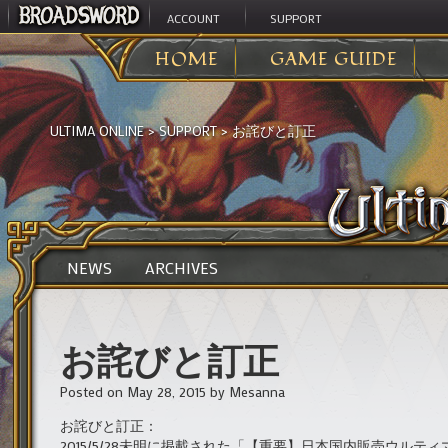
ACCOUNT
SUPPORT
HOME
GAME GUIDE
ULTIMA ONLINE
>
SUPPORT
>
お詫びと訂正
NEWS
ARCHIVES
お詫びと訂正
Posted on
May 28, 2015
by
Mesanna
お詫びと訂正：
2015/5/28未明に掲載された「【重要】日本国内販売ウルティ