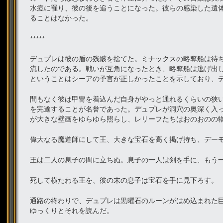
水痘に罹り、彼の後を追うことになった。彼らの感染した遺
ることはなかった。
*****
デュプレは彼の盾の残骸を捨てた。ミナックスの略奪船は待
流したのである。戦いが互角になったとき、略奪船は逃げ出
ということはシーアの予言が正しかったことを示しており、
間もなく彼は甲冑を着込んだ自身がやっと通れるくらいの狭
を完遂することが名誉であった。デュプレが洞穴の奥深く入
が大きな壁画をゆらゆら照らし、レリーフたちはおのおのの
偉大なる魔道師にして王、大きな宝石を高く掲げ持ち、デー
王は二人の息子の間に立ちぬ。息子の一人は剣を手に、もう
死して横たわる王を、彼の末の息子は宝石を手に見下ろす。
通路の終わりで、デュプレは黒曜石のルーンがはめ込まれた
ゆっくりとそれを読んだ。