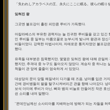
「失われしアカラベスの王、永久にここに眠る。彼らの眠り
잊혀진
왕
그곳엔 볼프강이 흘린 피만큼 루비가 가득했다.
아칼라베스의 부유한 권력자는 늘 진귀한 루비들을 갖고 있긴 
인 루비들 중 일부는 마름모꼴로 눈부시게 빛나며 왕관과 장신
비들이었다. 강력한 마법사이자, 자애로운 통치자였던 볼프강은
했다.
유족들 대부분은 침묵했지만, 몇몇은 잊혀진 왕에 대해 은밀히
했지만, 추격대 중 누구도 돌아오지 않았다. 계승자 중 하나는
척들이 관 앞에 줄줄이 엄숙하게 서 있었다.
대성당의 문이 닫힐 해질녁이 다가올 때 즈음, 넝마를 입은 거
간에 경비병들의 팔을 탈구시켜버리곤 관을 향해 나아갔다. 넝마
보석 더미에 루비가 아닌, 뼈와 뱀의 비늘로 만들어진 작은 호
쉰 소리를 내며 말했다.
“몬데인님께선 소사리아를 지배하는데 방해가 되는 자들을 허락