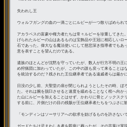
失われし王
ウォルフガングの血の一滴ごとにルビーが一つ散りばめられ
アカラベスの富豪や権力者たちは常々ルビーを珍重してきた
げられたルビーの山はあるものは宝飾品や王冠に相応しいロ
石であった。偉大なる魔法使いにして慈悲深き指導者でもあ
意を表すことを望んだのである。
遺族のほとんどが沈黙を守っていたが、数人が行方不明の王
め狩猟団に加わっていたが、この中の誰も戻って来ることは
を統治するのだ？残された王位継承者である遠戚者らは厳か
日没の少し前、大聖堂の扉が閉じられようとしたその時、ぼ
た。それは腕を脱臼させると速度を緩めることなく棺へ向か
た山にルビーを加えることはせず、かわりに骨とノックスク
する前に、片側だけの目の残骸が王位継承者たちをつぶさに
「モンディンはソーサリアへの欲求を妨げるものを許さない
ガードたちは忌まわしき者を即座に葬ったが、その言葉は実