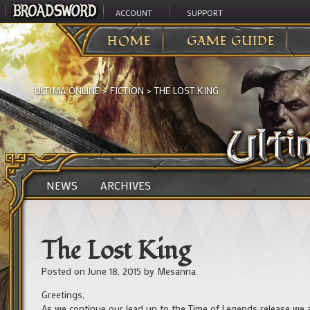
ACCOUNT
SUPPORT
HOME
GAME GUIDE
ULTIMA ONLINE
>
FICTION
>
THE LOST KING
NEWS
ARCHIVES
The Lost King
Posted on
June 18, 2015
by
Mesanna
Greetings,
As we continue our lead up to the Time of Legends release we a