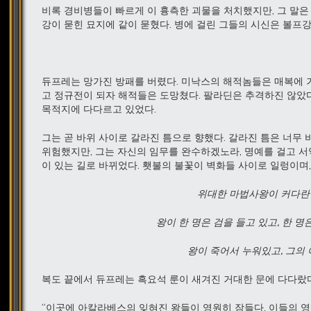
비록 경비병들이 빠르게 이 흉측한 괴물을 처치했지만, 그 말은
강이 묻힌 묘지에 같이 묻혔다. 병에 걸린 그들의 시신은 볼프
듀프레는 망가진 방패를 버렸다. 미낙스의 해적놈들은 매복에 거
고 정규전이 되자 해적들은 도망쳤다. 팔라딘은 추격하진 않았
목적지에 다다르고 있었다.
그는 곧 바위 사이로 갈라진 틈으로 향했다. 갈라진 틈은 너무
위험했지만, 그는 자신의 임무를 완수하겠노라, 명예를 걸고 서
이 있는 길로 바뀌었다. 횃불의 불꽃이 벽화들 사이로 일렁이며
위대한
마법사왕이
커다
왕이
한
명은
검을
들고
있고,
한
명
왕이
죽어서
누워있고,
그의
복도 끝에서 듀프레는 흑요석 룬이 새겨진 거대한 문에 다다랐다
“이곳에 아칼라베스의 잊혀진 왕들이 영원히 잠들다. 이들의 영