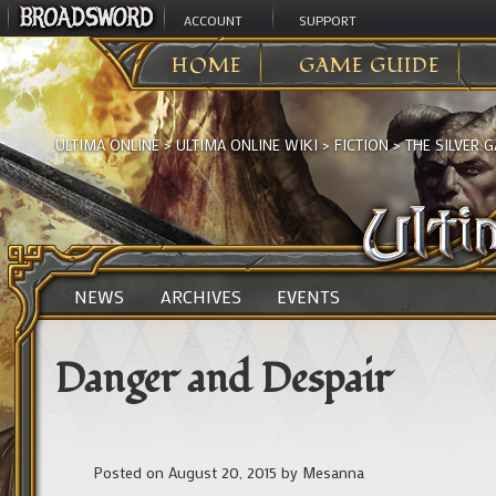
ACCOUNT
SUPPORT
HOME
GAME GUIDE
ULTIMA ONLINE
>
ULTIMA ONLINE WIKI
>
FICTION
>
THE SILVER G
NEWS
ARCHIVES
EVENTS
Danger and Despair
Posted on August 20, 2015
by
Mesanna