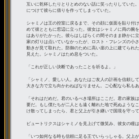
互いに乾杯したりとりとめのない話に笑ったりしていた
につけて彼らに借りを作ってしまっていた。
シャミノは王の控室に戻るまで、その顔に仮面を貼り付
めて彼とともに窓辺に立った。彼女はシャミノに両の腕
はありがたかった。彼らはしばらくの間そのまま静かに
家の灯りは点いていなかったが、ロスト・フレンズの小
動きが見て取れた。防御のために高い崖の上に建てられ
見えた。シャミノはため息をついた。
「これが正しい決断であったことを祈るよ。」
「シャミノ、愛しい人。あなたはご友人の計画を信頼し
大きな力で立ち向かわねばなりません。ご心配なら私も
「それはだめだ。君のいるべき場所はここだ。君の家族
要だ。もし僕たちが二人とも遠く離れた地で死ぬような
け散ってしまったら、君と父上が引き継いで国境を守っ
ビュートリクスはシャミノを見上げて微笑み、彼女の瞳
「いつ如何なる時も信頼に足る王でいらっしゃる。父上