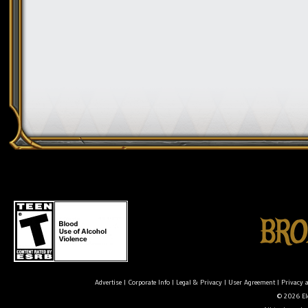
Advertise
|
Corporate Info
|
Legal & Privacy
|
User Agreement
|
Privacy 
© 2026 Ele