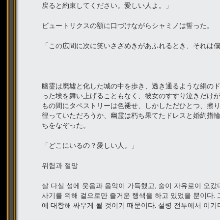
戻ると約束してください。愛しい人よ。」
ビュートリクスの額に口づけながらシャミノは誓った。
「この広間に次に笑いさざめきがあふれるとき、それは
幽霊は廃墟と化した城の中を歩き、透き通るような絹の
った埃を舞い上げることもなく、彼女のすすり泣きだけ
もの間にタペストリーは色褪せ、しかしただひとつ、擦り
徨っていただろうか、幽霊は朽ち果てたドレスと婚約指
ちをなぞった。
「どこにいるの？愛しい人。」
위험과 절망
살 다실 성에 웃음과 음악이 가득했고, 술이 자유로이 오갔
사기를 위해 겉으로만 즐거운 행색을 하고 있었을 뿐이다.
에 대항해 싸우게 될 것이기 때문이다. 설령 전투에서 이기