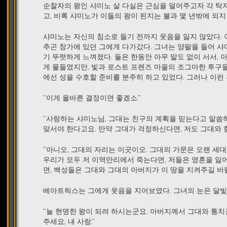
순찰자의 왕인 샤미노 살 다실은 근심을 덜어주고자 각 탁
고, 비록 샤미노가 이들의 왕이 된지는 불과 몇 년밖에 되지
샤미노는 자신의 침소로 들기 전까지 웃음을 잃지 않았다. 
추곤 창가에 있던 그에게 다가갔다. 그녀는 양팔을 들어 샤
기 뚜렷하게 느껴졌다. 둘은 한동안 아무 말도 없이 서서,
게 물들였지만, 빛과 로스트 프렌즈 마을의 조그마한 투구들
에선 성을 수호할 준비를 분주히 하고 있었다. 그러나 이런
“이게 올바른 결정이면 좋겠소.”
“사랑하는 샤미노님, 그대는 친구의 계획을 믿는다고 말씀
맞서야 한다고요. 만약 그대가 걱정하신다면, 저도 그대와 
“아니오, 그대의 자리는 이곳이오. 그대의 가문은 오랜 세대
우리가 모두 저 이역만리에서 죽는다면, 저들은 영혼을 잃어
면, 백성들은 그대와 그대의 아버지가 이 땅을 지켜주길 바랄
베아트릭스는 그에게 웃음을 지어보였다. 그녀의 눈은 달빛
“늘 현명한 왕이 되려 하시는군요. 아버지께서 그대와 통치
주세요, 내 사랑.”