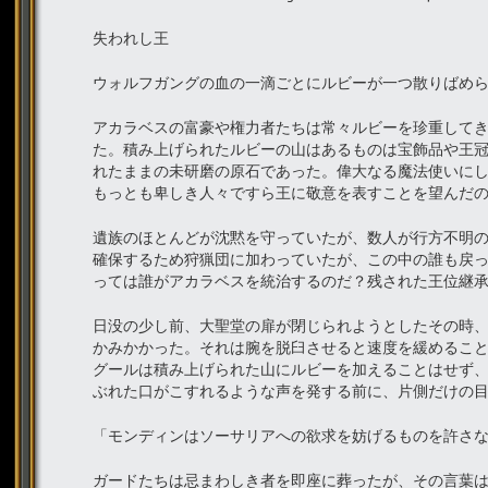
失われし王
ウォルフガングの血の一滴ごとにルビーが一つ散りばめ
アカラベスの富豪や権力者たちは常々ルビーを珍重して
た。積み上げられたルビーの山はあるものは宝飾品や王
れたままの未研磨の原石であった。偉大なる魔法使いに
もっとも卑しき人々ですら王に敬意を表すことを望んだ
遺族のほとんどが沈黙を守っていたが、数人が行方不明
確保するため狩猟団に加わっていたが、この中の誰も戻
っては誰がアカラベスを統治するのだ？残された王位継
日没の少し前、大聖堂の扉が閉じられようとしたその時
かみかかった。それは腕を脱臼させると速度を緩めるこ
グールは積み上げられた山にルビーを加えることはせず
ぶれた口がこすれるような声を発する前に、片側だけの
「モンディンはソーサリアへの欲求を妨げるものを許さ
ガードたちは忌まわしき者を即座に葬ったが、その言葉