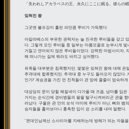
「失われしアカラベスの王、永久にここに眠る。彼らの
잊혀진
왕
그곳엔 볼프강이 흘린 피만큼 루비가 가득했다.
아칼라베스의 부유한 권력자는 늘 진귀한 루비들을 갖고 있
다. 그렇게 모인 루비들 중 일부는 마름모꼴로 눈부시게 빛
거칠고 연마되지 않은 루비들이었다. 강력한 마법사이자, 
해 떠나가는 길에 뭐라도 바치고 싶어했다.
유족들 대부분은 침묵했지만, 몇몇은 잊혀진 왕에 대해 은
추격대에 합류했지만, 추격대 중 누구도 돌아오지 않았다.
인가? 계승권을 가진 먼 친척들이 관 앞에 줄줄이 엄숙하게 
대성당의 문이 닫힐 해질녁이 다가올 때 즈음, 넝마를 입은
거지는 순식간에 경비병들의 팔을 탈구시켜버리곤 관을 향해
러났다. 구울은 관 안의 보석 더미에 루비가 아닌, 뼈와 
승자들을 훑어보더니 흉측한 입이 쉰 소리를 내며 말했다.
“몬데인님께선 소사리아를 지배하는데 방해가 되는 자들을 