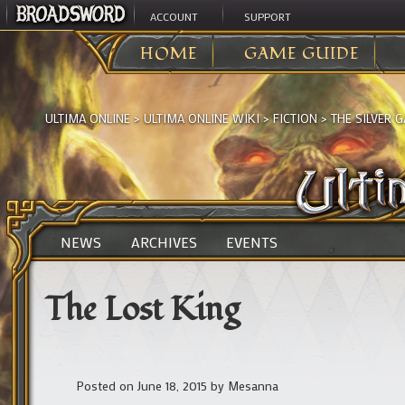
ACCOUNT
SUPPORT
HOME
GAME GUIDE
ULTIMA ONLINE
>
ULTIMA ONLINE WIKI
>
FICTION
>
THE SILVER G
NEWS
ARCHIVES
EVENTS
The Lost King
Posted on June 18, 2015
by
Mesanna