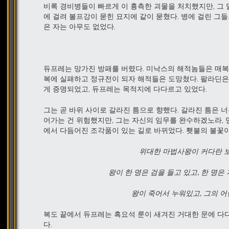
비록 경비병들이 빠르게 이 흉측한 괴물을 처치했지만, 그 
에 걸려 볼프강이 묻힌 묘지에 같이 묻혔다. 병에 걸린 그
은 자는 아무도 없었다.
듀프레는 망가진 방패를 버렸다. 미낙스의 해적놈들은 매복에
복에 실패하고 정규전이 되자 해적들은 도망쳤다. 팔라딘은
게 증명되었고, 듀프레는 목적지에 다다르고 있었다.
그는 곧 바위 사이로 갈라진 틈으로 향했다. 갈라진 틈은 
어가는 건 위험했지만, 그는 자신의 임무를 완수하겠노라, 
에서 다듬어진 조각품이 있는 길로 바뀌었다. 횃불의 불꽃이
위대한
마법사왕이
커다란
왕이
한
명은
검을
들고
있고,
한
명은
왕이
죽어서
누워있고,
그의
어
복도 끝에서 듀프레는 흑요석 룬이 새겨진 거대한 문에 다다
다.