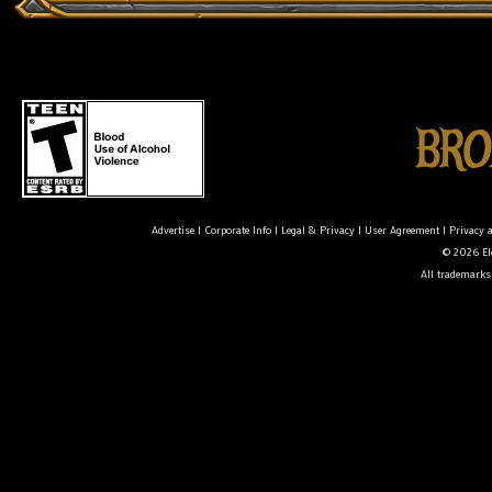
Advertise
|
Corporate Info
|
Legal & Privacy
|
User Agreement
|
Privacy 
© 2026 Ele
All trademarks 