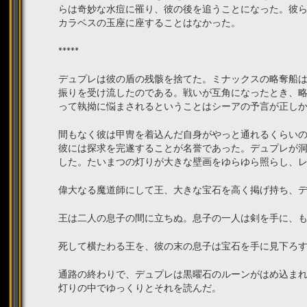
らは奇妙な水痘に罹り、彼の後を追うことになった。彼
カラベスの玉座に座することはなかった。
*****
デュプレは彼の盾の残骸を捨てた。ミナックスの略奪船
振りを受け流したのである。戦いが互角になったとき、
って執拗に悩まされるということはシーアの予言が正し
間もなく彼は甲冑を着込んだ自身がやっと通れるくらい
彼には探求を完遂することが名誉であった。デュプレが
した。たいまつの灯りが大きな壁画をゆらゆら照らし、
偉大なる魔道師にして王、大きな宝石を高く掲げ持ち、
王は二人の息子の間に立ちぬ。息子の一人は剣を手に、
死して横たわる王を、彼の末の息子は宝石を手に見下ろ
通路の終わりで、デュプレは黒曜石のルーンがはめ込ま
灯りの中でゆっくりとそれを読んだ。