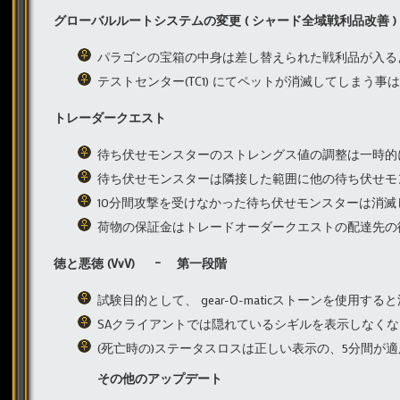
グローバルルートシステムの変更
(
シャード全域戦利品改善
)
パラゴンの宝箱の中身は差し替えられた戦利品が入る
テストセンター(TC1) にてペットが消滅してしまう事
トレーダークエスト
待ち伏せモンスターのストレングス値の調整は一時的
待ち伏せモンスターは隣接した範囲に他の待ち伏せモ
10分間攻撃を受けなかった待ち伏せモンスターは消滅
荷物の保証金はトレードオーダークエストの配達先の
徳と悪徳
(VvV)
–
第一段階
試験目的として、 gear-O-maticストーンを使用
SAクライアントでは隠れているシギルを表示しなく
(死亡時の)ステータスロスは正しい表示の、5分間が
その他のアップデート