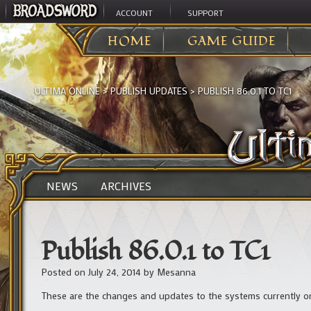
ACCOUNT
SUPPORT
HOME
GAME GUIDE
ULTIMA ONLINE
>
PUBLISH UPDATES
>
PUBLISH 86.0.1 TO TC1
NEWS
ARCHIVES
Publish 86.0.1 to TC1
Posted on
July 24, 2014
by
Mesanna
These are the changes and updates to the systems currently on