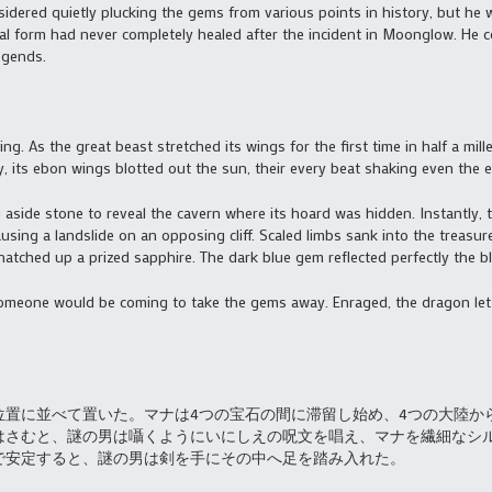
dered quietly plucking the gems from various points in history, but he 
l form had never completely healed after the incident in Moonglow. He co
legends.
. As the great beast stretched its wings for the first time in half a mille
sky, its ebon wings blotted out the sun, their every beat shaking even the 
g aside stone to reveal the cavern where its hoard was hidden. Instantly
ausing a landslide on an opposing cliff. Scaled limbs sank into the treasur
natched up a prized sapphire. The dark blue gem reflected perfectly the b
meone would be coming to take the gems away. Enraged, the dragon let l
位置に並べて置いた。マナは4つの宝石の間に滞留し始め、4つの大陸か
はさむと、謎の男は囁くようにいにしえの呪文を唱え、マナを繊細なシ
で安定すると、謎の男は剣を手にその中へ足を踏み入れた。