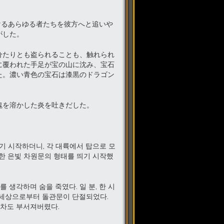
けるあらゆる者たちを彼方へと追いや
がした。
分たりとも盗られることも、触れられ
に覆われた手足が宝の山に沈み、宝石
た。濃い青色の宝石は漆黒のドラゴン
塊を溶かした炎を吐きだした。
기 시작하더니, 각 대륙에서 탑으로 모
한 은빛 차원문의 형태를 띄기 시작했
 생각하며 숨을 죽였다. 일 분, 한 시
른 세상으로부터 돌관문이 단절되었다.
조차도 부서져버렸다.