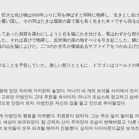
。巨大な化け物は500年ぶりに羽を伸ばすと同時に咆哮し、生きとし生
を覆い隠し、その羽ばたきは腐敗の森で最も長く生きた木々ですら揺る
してあった洞窟を露わにしようと石を脇にかき分ける。竜はわずかな部
した。それは喜びで咆哮し、反対側の崖の地すべりを引き起こした。鱗
塊の山を脇によけた。二つのかぎ爪が価値あるサファイアをつかみ上げ
来ることを予告していた。激しい怒りとともに、ドラゴンはゴールドの
원래 있던 자리에 가지런히 놓았다. 마나가 네 개의 보석들 사이에서 모이
을 고르던 이방인이 고대 주문을 속삭이자, 마나가 조심스레 정교하고 섬세
정도로 안정이 되자, 이방인은 자신의 검을 들고 안으로 뛰어들었다.
 이방인의 행동을 지켜봤다. 차원문이 닫히자, 그는 무슨 일이 벌어질 지를
때, 세상이 파괴되었다. 탑 근처의 산이 주저앉아 모습이 변해버렸고, 다
며 보석들이 모두 파괴될 때까지 진동했다. 심지어 다이아몬드같은 보석