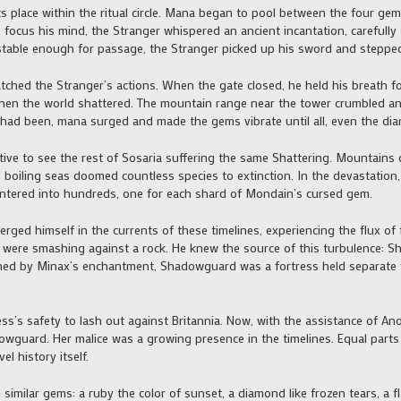
ts place within the ritual circle. Mana began to pool between the four ge
o focus his mind, the Stranger whispered an ancient incantation, carefully
table enough for passage, the Stranger picked up his sword and steppe
ched the Stranger’s actions. When the gate closed, he held his breath f
then the world shattered. The mountain range near the tower crumbled an
 had been, mana surged and made the gems vibrate until all, even the di
tive to see the rest of Sosaria suffering the same Shattering. Mountains
 boiling seas doomed countless species to extinction. In the devastatio
plintered into hundreds, one for each shard of Mondain’s cursed gem.
d himself in the currents of these timelines, experiencing the flux of 
elf were smashing against a rock. He knew the source of this turbulence:
ed by Minax’s enchantment, Shadowguard was a fortress held separate 
ess’s safety to lash out against Britannia. Now, with the assistance of A
wguard. Her malice was a growing presence in the timelines. Equal parts e
l history itself.
similar gems: a ruby the color of sunset, a diamond like frozen tears, a f