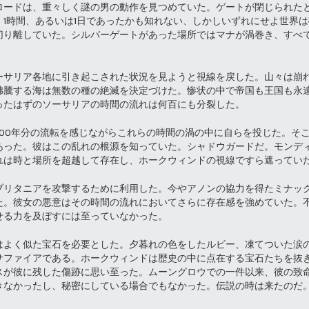
ロードは、重々しく謎の男の動作を見つめていた。ゲートが閉じられた
1時間、あるいは1日であったかも知れない、しかしいずれにせよ世界
切り離していた。シルバーゲートがあった場所ではマナが渦巻き、すべ
ーサリア各地に引き起こされた状況を見ようと視線を戻した。山々は崩
沸騰する海は無数の種の絶滅を決定づけた。惨状の中で帝国も王国も永
ったはずのソーサリアの時間の流れは何百にも分裂した。
500年分の流転を感じながらこれらの時間の渦の中に自らを投じた。そ
あった。彼はこの乱れの根源を知っていた。シャドウガードだ。モンデ
れは時と場所を超越して存在し、ホークウィンドの視線ですら遮ってい
ブリタニアを攻撃するために利用した。今やアノンの協力を得たミナッ
た。彼女の悪意はその時間の流れにおいてさらに存在感を強めていた。
せる力を及ぼすには至っていなかった。
はよく似た宝石を必要とした。夕暮れの色をしたルビー、凍てついた涙
サファイアである。ホークウィンドは歴史の中に点在する宝石たちを抜
スが彼に残した傷跡に思い至った。ムーングロウでの一件以来、彼の致
きなかったし、秘密にしている場合でもなかった。伝説の時は来たのだ