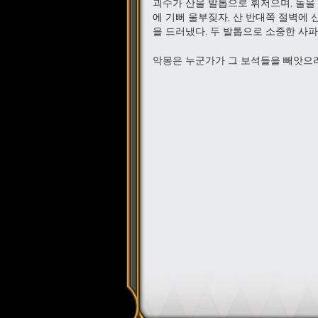
괴수가 산을 발톱으로 휘저으며, 돌을
에 기뻐 울부짖자, 산 반대쪽 절벽에
을 드러냈다. 두 발톱으로 소중한 사파
악몽은 누군가가 그 보석들을 빼앗으러