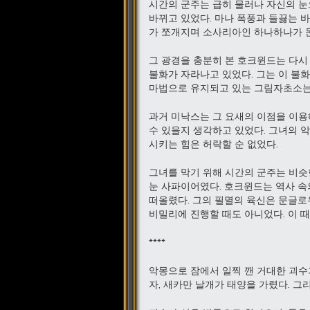
시간의 군주는 급히 물러나 자신의 눈
바뀌고 있었다. 마나 폭풍과 들끓는 
가 쪼개지며 소사리아인 하나하나가 
그 광경을 충분히 본 호크윈드는 다시
불화가 자라나고 있었다. 그는 이 불
마법으로 유지되고 있는 그림자초소는
과거 미낙스는 그 요새의 이점을 이용
수 있을지 생각하고 있었다. 그녀의 
시키는 힘은 허락할 순 없었다.
그녀를 막기 위해 시간의 군주는 비슷
눈 사파이어였다. 호크윈드는 역사 속
떠올렸다. 그의 필멸의 육신은 문글로우
비밀리에 진행할 때도 아니었다. 이 때
****
악몽으로 잠에서 일찍 깬 거대한 괴수
자, 새카만 날개가 태양을 가렸다. 그