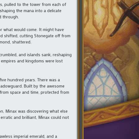
ms, pulled to the tower from each of
 shaping the mana into a delicate
d through.
or what would come. It might have
d shifted, cutting Stonegate off from
amond, shattered.
 crumbled, and islands sank, reshaping
n, empires and kingdoms were lost
five hundred years. There was a
 Shadowguard. Built by the awesome
from space and time, protected from
non, Minax was discovering what else
rratic and brilliant, Minax could not
lawless imperial emerald, and a