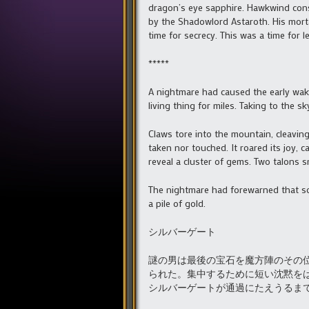
dragon’s eye sapphire. Hawkwind consi
by the Shadowlord Astaroth. His morta
time for secrecy. This was a time for 
*****
A nightmare had caused the early waking
living thing for miles. Taking to the 
Claws tore into the mountain, cleavin
taken nor touched. It roared its joy, c
reveal a cluster of gems. Two talons s
The nightmare had forewarned that so
a pile of gold.
シルバーゲート
謎の男は最後の宝石を魔方陣のその
られた。集中するために短い沈黙を
シルバーゲートが通過にたえうるま