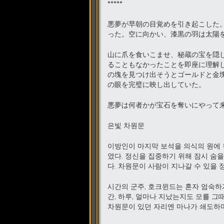
*****
悪夢が早朝の目覚めを引き起こした
った。空に向かい、漆黒の羽は太陽
山に爪を食いこませ、秘蔵の宝を隠
ることもなかったことを即座に理解
の塊を見つけ出そうとゴールドと金
の眼を完璧に映し出していた。
悪夢は何者かが宝石を奪いにやって
은빛 차원문
이방인이 마지막 보석을 의식의 원에 
였다. 정신을 집중하기 위해 잠시 숨
다. 차원문이 사람이 지나갈 수 있을 
시간의 군주, 호크윈드는 혼자 엄숙하게
간, 하루, 얼마나 지났는지도 모를 그
차원문이 있던 자리엔 마나가 쇄도하