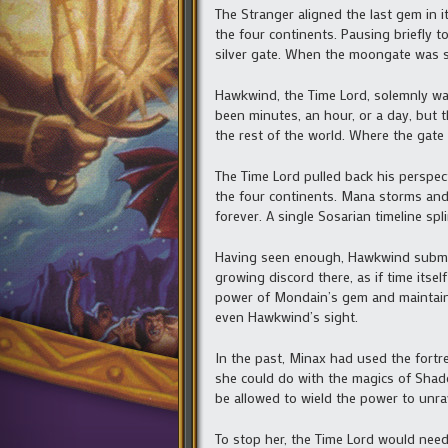
The Stranger aligned the last gem in i
the four continents. Pausing briefly t
silver gate. When the moongate was s
Hawkwind, the Time Lord, solemnly wat
been minutes, an hour, or a day, but 
the rest of the world. Where the gate
The Time Lord pulled back his perspec
the four continents. Mana storms and
forever. A single Sosarian timeline s
Having seen enough, Hawkwind submerge
growing discord there, as if time its
power of Mondain’s gem and maintain
even Hawkwind’s sight.
In the past, Minax had used the fortr
she could do with the magics of Shado
be allowed to wield the power to unrave
To stop her, the Time Lord would need 