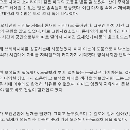
으로 나머지 소사리아가 같은 파괴의 고통을 받을 걸 보았다. 산이 주저앉고
바다로 헤아릴 수 없는 많은 종족들이 멸종했다. 이런 대재앙 속에서 제국
몬데인의 저주받은 보석 조각 속에 나눠졌다.
 오백년의 시간을 거슬러 현재의 시간대로 돌아왔다. 그곳엔 마치 시간 그
화의 근원을 알고 있었다. 바로 그림자초소였다. 몬데인의 보석이 가진 어
 시간과 공간으로부터 따로 떨어져 지어진 요새였기 때문에 호크윈드조차
해 브리타니아를 침공하는데 사용했었다. 이제 아논의 도움으로 미낙스는
악의가 시간대에 자리를 자리잡으며 커져가기 시작했다. 명석하지만 변덕
한 보석들이 필요했다. 노을빛의 루비, 얼어붙은 눈물같은 다이아몬드, 결
의 다양한 장소에서 조용히 그 보석을 빼내올 생각을 해보았지만, 그는 
 사태 이후에도 완전히 치유될 수 없었다. 아마도 영원히 치유되지 못할 터
야 말로 바로 전설이 필요한 때였다.
가 오천년만에 날개를 펼쳤다. 그리고 울부짖으며 수 킬로에 걸쳐 살아있는
리고 날개가 요동치자, 타락한 숲의 가장 오래된 나무들조차 몸을 떨었다.