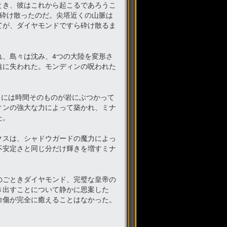
とき、彼はこれから起こるであろうこ
は砕け散ったのだ。尖塔近くの山脈は
てが、ダイヤモンドですら砕け散るま
れ、島々は沈み、4つの大陸を変形さ
遠に失われた。モンディンの呪われた
こには時間そのものが岩にぶつかって
ィンの強大な力によって築かれ、ミナ
た。
クスは、シャドウガードの魔力によっ
不安定さと同じ分だけ輝きを増すミナ
のごときダイヤモンド、完璧な皇帝の
き出すことについて静かに思案した
命傷が完全に癒えることはなかった。
。