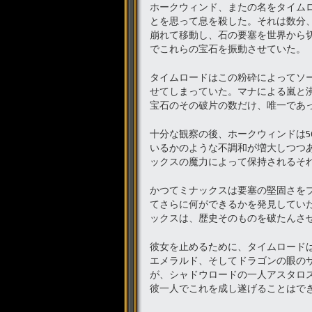
ホークウィンド、またの名をタイム
とを思って息を殺した。それは数分、
崩れて移動し、石の要塞を世界から
でこれらの宝石を振動させていた。
タイムロードはこの粉砕によってソ
せてしまっていた。マナによる嵐と
宝石のその破片の数だけ、唯一であ
十分な観察の後、ホークウィンドは
いるかのような不調和が増大しつつ
ックスの魔力によって保持されるそ
かつてミナックスは要塞の堅固さを
てさらに何ができるかを発見してい
ックスは、歴史そのものを破たんさ
彼女を止めるために、タイムロード
エメラルド、そしてドラゴンの眼の
が、シャドウロードの一人アスタロ
彼一人でこれを成し遂げることはで