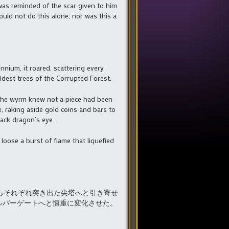
was reminded of the scar given to him
uld not do this alone, nor was this a
nnium, it roared, scattering every
eldest trees of the Corrupted Forest.
, the wyrm knew not a piece had been
e, raking aside gold coins and bars to
lack dragon’s eye.
oose a burst of flame that liquefied
らそれぞれ突き出た尖塔へと引き寄せ
ルバーゲートへと慎重に変化させた。