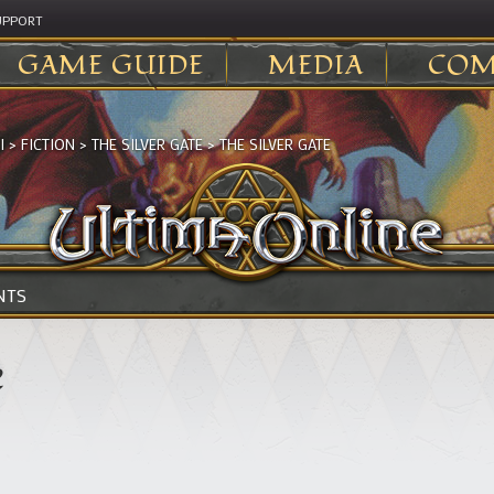
UPPORT
GAME GUIDE
MEDIA
COM
I
>
FICTION
>
THE SILVER GATE
>
THE SILVER GATE
NTS
e